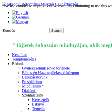
We use cookies to improve our website. By continuing to use this we
"Jöjjetek énhozzám mindnyájan, akik megfá
Kezdőlap
Templomépítés
Rólunk
Gyülekezetünk rövid története
Békesség Háza gyülekezeti központ
Lelkipásztorunk
Presbitérium
Miből élünk?
Diakónia
Szolgálataink
Keresztelő
Esküvő
Temetés