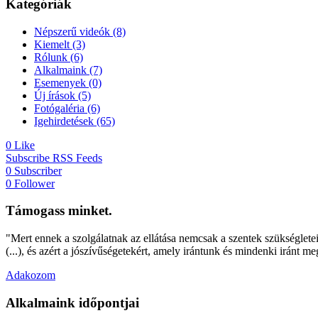
Kategóriák
Népszerű videók
(8)
Kiemelt
(3)
Rólunk
(6)
Alkalmaink
(7)
Esemenyek
(0)
Új írások
(5)
Fotógaléria
(6)
Igehirdetések
(65)
0
Like
Subscribe
RSS Feeds
0
Subscriber
0
Follower
Támogass minket.
"Mert ennek a szolgálatnak az ellátása nemcsak a szentek szükségleteit 
(...), és azért a jószívűségetekért, amely irántunk és mindenki iránt m
Adakozom
Alkalmaink időpontjai