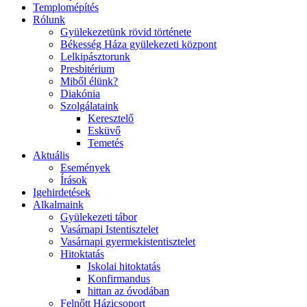
Templomépítés
Rólunk
Gyülekezetünk rövid története
Békesség Háza gyülekezeti központ
Lelkipásztorunk
Presbitérium
Miből élünk?
Diakónia
Szolgálataink
Keresztelő
Esküvő
Temetés
Aktuális
Események
Írások
Igehirdetések
Alkalmaink
Gyülekezeti tábor
Vasárnapi Istentisztelet
Vasárnapi gyermekistentisztelet
Hitoktatás
Iskolai hitoktatás
Konfirmandus
hittan az óvodában
Felnőtt Házicsoport