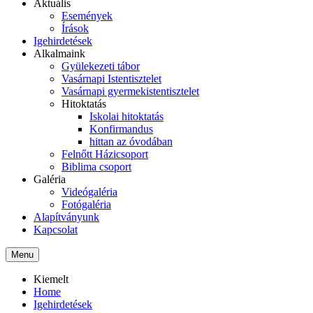
Aktuális
Események
Írások
Igehirdetések
Alkalmaink
Gyülekezeti tábor
Vasárnapi Istentisztelet
Vasárnapi gyermekistentisztelet
Hitoktatás
Iskolai hitoktatás
Konfirmandus
hittan az óvodában
Felnőtt Házicsoport
Biblima csoport
Galéria
Videógaléria
Fotógaléria
Alapítványunk
Kapcsolat
Menu
Kiemelt
Home
Igehirdetések