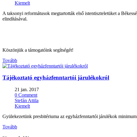
Kiemelt
A taksonyi reformátusok megtartották első istentiszteletüket a Békess
elindításával.
Köszönjük a támogatóink segítségét!
Tovább
Tájékoztató egyházfenntartói járulékokról
21 jan. 2017
0 Comment
Stefán Attila
Kiemelt
Gyülekezetünk presbitériuma az egyházfenntartói járulékok minimum
Tovább