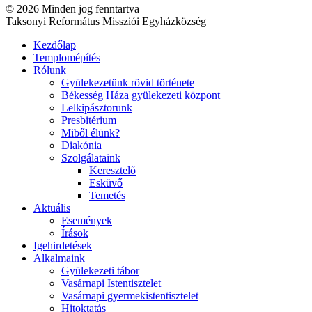
© 2026 Minden jog fenntartva
Taksonyi Református Missziói Egyházközség
Kezdőlap
Templomépítés
Rólunk
Gyülekezetünk rövid története
Békesség Háza gyülekezeti központ
Lelkipásztorunk
Presbitérium
Miből élünk?
Diakónia
Szolgálataink
Keresztelő
Esküvő
Temetés
Aktuális
Események
Írások
Igehirdetések
Alkalmaink
Gyülekezeti tábor
Vasárnapi Istentisztelet
Vasárnapi gyermekistentisztelet
Hitoktatás