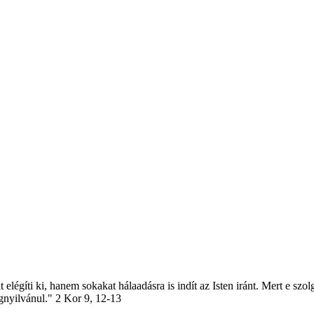
elégíti ki, hanem sokakat hálaadásra is indít az Isten iránt. Mert e szol
egnyilvánul." 2 Kor 9, 12-13