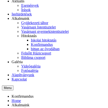
Aktuális
Események
Írások
Igehirdetések
Alkalmaink
Gyülekezeti tábor
Vasárnapi Istentisztelet
Vasárnapi gyermekistentisztelet
Hitoktatás
Iskolai hitoktatás
Konfirmandus
hittan az óvodában
Felnőtt Házicsoport
Biblima csoport
Galéria
Videógaléria
Fotógaléria
Alapítványunk
Kapcsolat
Menu
Konfirmandus
Home
Alkalmaink