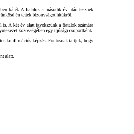
vben kátét. A fiatalok a második év után tesznek
Pünkösdjén tettek bizonyságot hitükről.
is. A két év alatt igyekszünk a fiatalok számára
yülekezet közösségében egy ifjúsági csoportként.
matos konfirmációs képzés. Fontosnak tartjuk, hogy
t alatt.