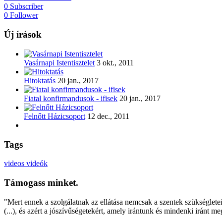
0
Subscriber
0
Follower
Új írások
Vasárnapi Istentisztelet
3 okt., 2011
Hitoktatás
20 jan., 2017
Fiatal konfirmandusok - ifisek
20 jan., 2017
Felnőtt Házicsoport
12 dec., 2011
Tags
videos
videók
Támogass minket.
"Mert ennek a szolgálatnak az ellátása nemcsak a szentek szükségleteit 
(...), és azért a jószívűségetekért, amely irántunk és mindenki iránt m