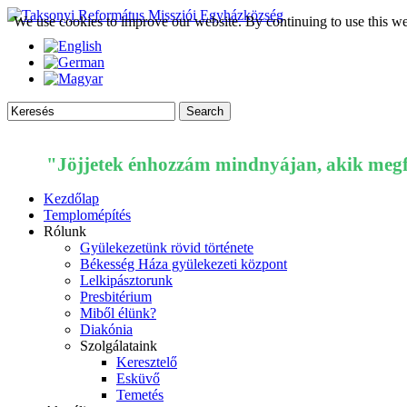
We use cookies to improve our website. By continuing to use this we
"Jöjjetek énhozzám mindnyájan, akik megfá
Kezdőlap
Templomépítés
Rólunk
Gyülekezetünk rövid története
Békesség Háza gyülekezeti központ
Lelkipásztorunk
Presbitérium
Miből élünk?
Diakónia
Szolgálataink
Keresztelő
Esküvő
Temetés