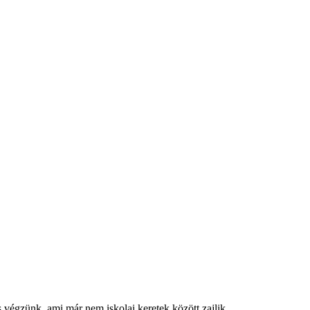
s végzünk, ami már nem iskolai keretek között zajlik.