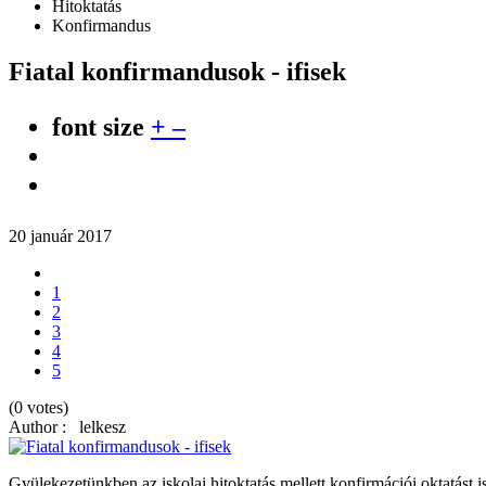
Hitoktatás
Konfirmandus
Fiatal konfirmandusok - ifisek
font size
+
–
20 január 2017
1
2
3
4
5
(0 votes)
Author : lelkesz
Gyülekezetünkben az iskolai hitoktatás mellett konfirmációi oktatást i