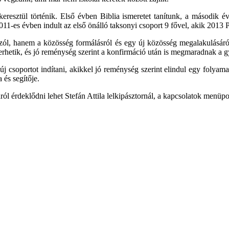
resztül történik. Első évben Biblia ismeretet tanítunk, a második é
011-es évben indult az első önálló taksonyi csoport 9 fővel, akik 2013 
zól, hanem a közösség formálásról és egy új közösség megalakulásáról 
hetik, és jó reménység szerint a konfirmáció után is megmaradnak a g
k új csoportot indítani, akikkel jó reménység szerint elindul egy folya
 és segítője.
ól érdeklődni lehet Stefán Attila lelkipásztornál, a kapcsolatok menüpon