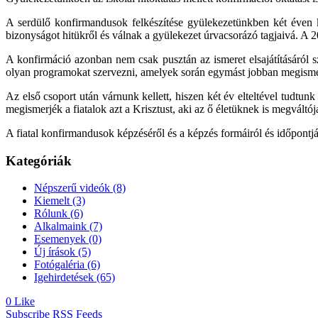
A serdülő konfirmandusok felkészítése gyülekezetünkben két éven ke
bizonyságot hitükről és válnak a gyülekezet úrvacsorázó tagjaivá. A 2
A konfirmáció azonban nem csak pusztán az ismeret elsajátításáról s
olyan programokat szervezni, amelyek során egymást jobban megismer
Az első csoport után várnunk kellett, hiszen két év elteltével tudtun
megismerjék a fiatalok azt a Krisztust, aki az ő életüknek is megváltója
A fiatal konfirmandusok képzéséről és a képzés formáiról és időpontjár
Kategóriák
Népszerű videók
(8)
Kiemelt
(3)
Rólunk
(6)
Alkalmaink
(7)
Esemenyek
(0)
Új írások
(5)
Fotógaléria
(6)
Igehirdetések
(65)
0
Like
Subscribe
RSS Feeds