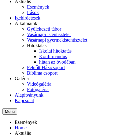
Aktuális
Események
Írások
Igehirdetések
Alkalmaink
Gyülekezeti tábor
Vasárnapi Istentisztelet
Vasárnapi gyermekistentisztelet
Hitoktatás
Iskolai hitoktatás
Konfirmandus
hittan az óvodában
Felnőtt Házicsoport
Biblima csoport
Galéria
Videógaléria
Fotógaléria
Alapítványunk
Kapcsolat
Menu
Események
Home
Aktuális