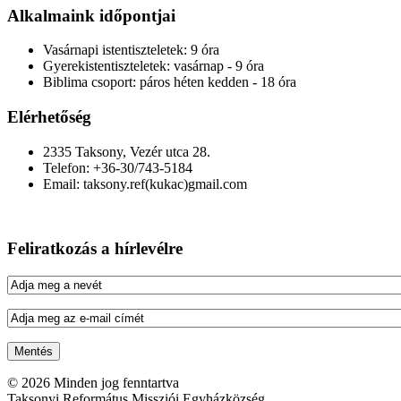
Alkalmaink időpontjai
Vasárnapi istentiszteletek:
9 óra
Gyerekistentiszteletek:
vasárnap - 9 óra
Biblima csoport:
páros héten kedden - 18 óra
Elérhetőség
2335 Taksony, Vezér utca 28.
Telefon: +36-30/743-5184
Email: taksony.ref(kukac)gmail.com
Feliratkozás a hírlevélre
© 2026 Minden jog fenntartva
Taksonyi Református Missziói Egyházközség