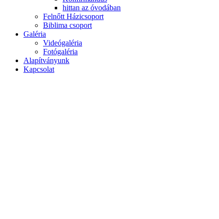
hittan az óvodában
Felnőtt Házicsoport
Biblima csoport
Galéria
Videógaléria
Fotógaléria
Alapítványunk
Kapcsolat