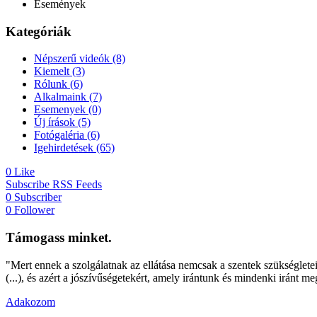
Események
Kategóriák
Népszerű videók
(8)
Kiemelt
(3)
Rólunk
(6)
Alkalmaink
(7)
Esemenyek
(0)
Új írások
(5)
Fotógaléria
(6)
Igehirdetések
(65)
0
Like
Subscribe
RSS Feeds
0
Subscriber
0
Follower
Támogass minket.
"Mert ennek a szolgálatnak az ellátása nemcsak a szentek szükségleteit 
(...), és azért a jószívűségetekért, amely irántunk és mindenki iránt m
Adakozom