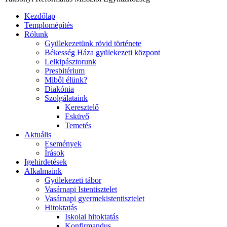
Kezdőlap
Templomépítés
Rólunk
Gyülekezetünk rövid története
Békesség Háza gyülekezeti központ
Lelkipásztorunk
Presbitérium
Miből élünk?
Diakónia
Szolgálataink
Keresztelő
Esküvő
Temetés
Aktuális
Események
Írások
Igehirdetések
Alkalmaink
Gyülekezeti tábor
Vasárnapi Istentisztelet
Vasárnapi gyermekistentisztelet
Hitoktatás
Iskolai hitoktatás
Konfirmandus