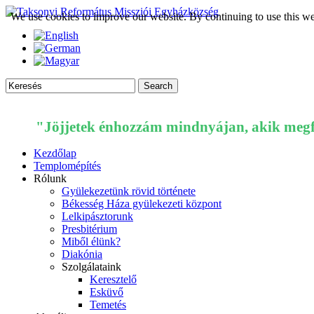
We use cookies to improve our website. By continuing to use this we
"Jöjjetek énhozzám mindnyájan, akik megfá
Kezdőlap
Templomépítés
Rólunk
Gyülekezetünk rövid története
Békesség Háza gyülekezeti központ
Lelkipásztorunk
Presbitérium
Miből élünk?
Diakónia
Szolgálataink
Keresztelő
Esküvő
Temetés