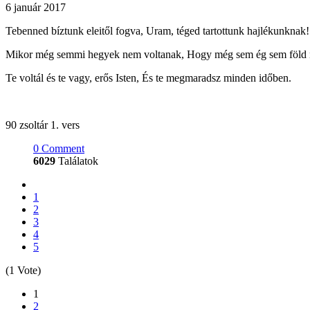
6 január 2017
Tebenned bíztunk eleitől fogva, Uram, téged tartottunk hajlékunknak!
Mikor még semmi hegyek nem voltanak, Hogy még sem ég sem föld n
Te voltál és te vagy, erős Isten, És te megmaradsz minden időben.
90 zsoltár 1. vers
0 Comment
6029
Találatok
1
2
3
4
5
(1 Vote)
1
2