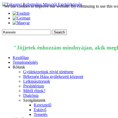
We use cookies to improve our website. By continuing to use this we
"Jöjjetek énhozzám mindnyájan, akik megfá
Kezdőlap
Templomépítés
Rólunk
Gyülekezetünk rövid története
Békesség Háza gyülekezeti központ
Lelkipásztorunk
Presbitérium
Miből élünk?
Diakónia
Szolgálataink
Keresztelő
Esküvő
Temetés