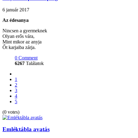
6 január 2017
Az édesanya
Nincsen a gyermeknek
Olyan erős vára,
Mint mikor az anyja
Őt karjaiba zárja.
0 Comment
6267
Találatok
1
2
3
4
5
(0 votes)
Emléktábla avatás