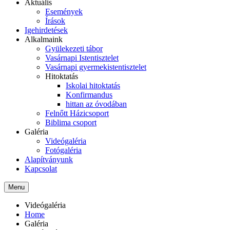
Aktuális
Események
Írások
Igehirdetések
Alkalmaink
Gyülekezeti tábor
Vasárnapi Istentisztelet
Vasárnapi gyermekistentisztelet
Hitoktatás
Iskolai hitoktatás
Konfirmandus
hittan az óvodában
Felnőtt Házicsoport
Biblima csoport
Galéria
Videógaléria
Fotógaléria
Alapítványunk
Kapcsolat
Menu
Videógaléria
Home
Galéria