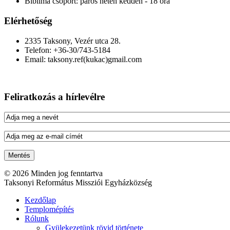
Biblima csoport:
páros héten kedden - 18 óra
Elérhetőség
2335 Taksony, Vezér utca 28.
Telefon: +36-30/743-5184
Email: taksony.ref(kukac)gmail.com
Feliratkozás a hírlevélre
© 2026 Minden jog fenntartva
Taksonyi Református Missziói Egyházközség
Kezdőlap
Templomépítés
Rólunk
Gyülekezetünk rövid története