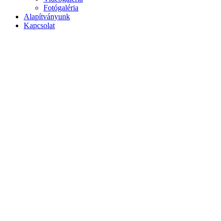
Fotógaléria
Alapítványunk
Kapcsolat