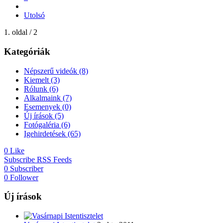
Utolsó
1. oldal / 2
Kategóriák
Népszerű videók
(8)
Kiemelt
(3)
Rólunk
(6)
Alkalmaink
(7)
Esemenyek
(0)
Új írások
(5)
Fotógaléria
(6)
Igehirdetések
(65)
0
Like
Subscribe
RSS Feeds
0
Subscriber
0
Follower
Új írások