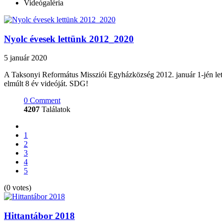
Videógaléria
Nyolc évesek lettünk 2012_2020
5 január 2020
A Taksonyi Református Missziói Egyházközség 2012. január 1-jén lett 
elmúlt 8 év videóját. SDG!
0 Comment
4207
Találatok
1
2
3
4
5
(0 votes)
Hittantábor 2018