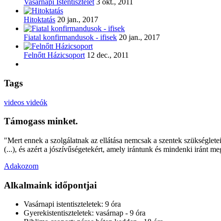
Vasárnapi Istentisztelet
3 okt., 2011
Hitoktatás
20 jan., 2017
Fiatal konfirmandusok - ifisek
20 jan., 2017
Felnőtt Házicsoport
12 dec., 2011
Tags
videos
videók
Támogass minket.
"Mert ennek a szolgálatnak az ellátása nemcsak a szentek szükségleteit 
(...), és azért a jószívűségetekért, amely irántunk és mindenki iránt m
Adakozom
Alkalmaink időpontjai
Vasárnapi istentiszteletek:
9 óra
Gyerekistentiszteletek:
vasárnap - 9 óra