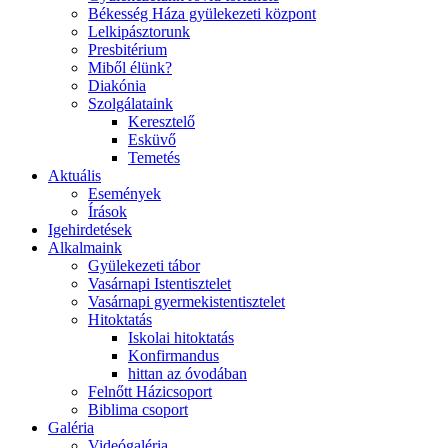
Békesség Háza gyülekezeti központ
Lelkipásztorunk
Presbitérium
Miből élünk?
Diakónia
Szolgálataink
Keresztelő
Esküvő
Temetés
Aktuális
Események
Írások
Igehirdetések
Alkalmaink
Gyülekezeti tábor
Vasárnapi Istentisztelet
Vasárnapi gyermekistentisztelet
Hitoktatás
Iskolai hitoktatás
Konfirmandus
hittan az óvodában
Felnőtt Házicsoport
Biblima csoport
Galéria
Videógaléria