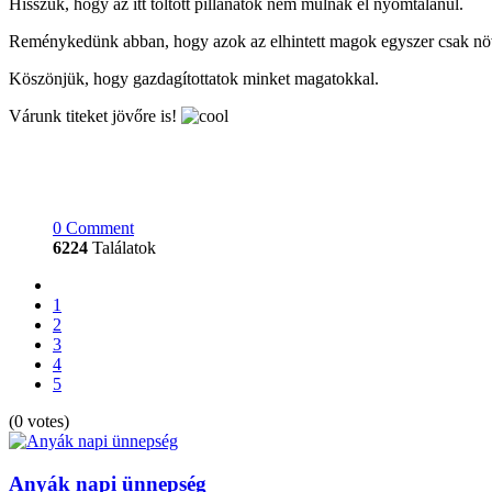
Hisszük, hogy az itt töltött pillanatok nem múlnak el nyomtalanul.
Reménykedünk abban, hogy azok az elhintett magok egyszer csak nö
Köszönjük, hogy gazdagítottatok minket magatokkal.
Várunk titeket jövőre is!
0 Comment
6224
Találatok
1
2
3
4
5
(0 votes)
Anyák napi ünnepség