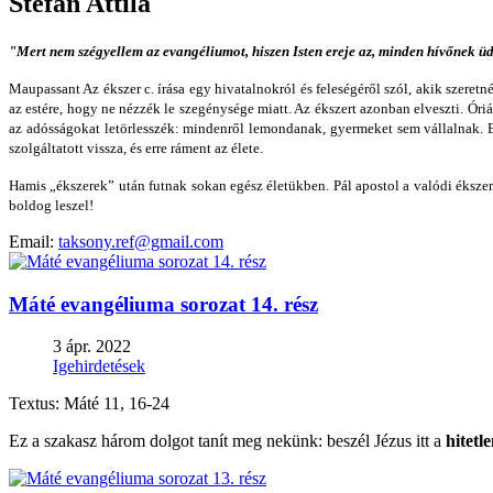
Stefán Attila
"Mert nem szégyellem az evangéliumot, hiszen Isten ereje az, minden hívőnek ü
Maupassant Az ékszer c. írása egy hivatalnokról és feleségéről szól, akik szere
az estére, hogy ne nézzék le szegénysége miatt. Az ékszert azonban elveszti. Ó
az adósságokat letörlesszék: mindenről lemondanak, gyermeket sem vállalnak. Eg
szolgáltatott vissza, és erre ráment az élete.
Hamis „ékszerek” után futnak sokan egész életükben. Pál apostol a valódi ékszer
boldog leszel!
Email:
taksony.ref@gmail.com
Máté evangéliuma sorozat 14. rész
3 ápr. 2022
Igehirdetések
Textus: Máté 11, 16-24
Ez a szakasz három dolgot tanít meg nekünk: beszél Jézus itt a
hitetl