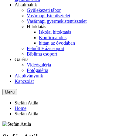
Alkalmaink
Gyülekezeti tábor
Vasárnapi Istentisztelet
Vasárnapi gyermekistentisztelet
Hitoktatás
Iskolai hitoktatás
Konfirmandus
hittan az óvodában
Felnőtt Házicsoport
Biblima csoport
Galéria
Videógaléria
Fotógaléria
Alapítványunk
Kapcsolat
Menu
Stefán Attila
Home
Stefán Attila