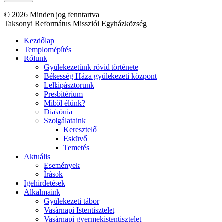
© 2026 Minden jog fenntartva
Taksonyi Református Missziói Egyházközség
Kezdőlap
Templomépítés
Rólunk
Gyülekezetünk rövid története
Békesség Háza gyülekezeti központ
Lelkipásztorunk
Presbitérium
Miből élünk?
Diakónia
Szolgálataink
Keresztelő
Esküvő
Temetés
Aktuális
Események
Írások
Igehirdetések
Alkalmaink
Gyülekezeti tábor
Vasárnapi Istentisztelet
Vasárnapi gyermekistentisztelet