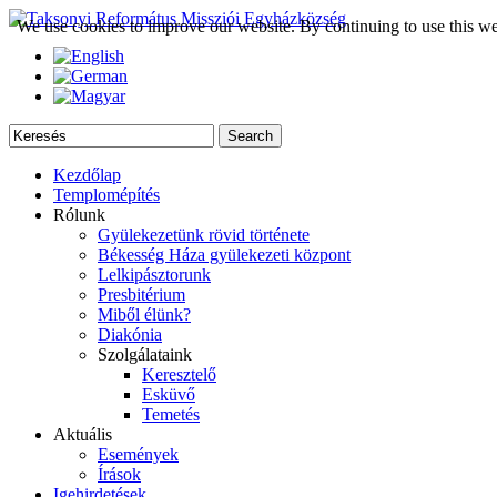
We use cookies to improve our website. By continuing to use this we
Kezdőlap
Templomépítés
Rólunk
Gyülekezetünk rövid története
Békesség Háza gyülekezeti központ
Lelkipásztorunk
Presbitérium
Miből élünk?
Diakónia
Szolgálataink
Keresztelő
Esküvő
Temetés
Aktuális
Események
Írások
Igehirdetések