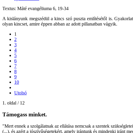
Textus: Máté evangéliuma 6, 19-34
A kislányunk megszédül a kincs szó puszta említésétől is. Gyakorlati
olyan kincset, amire éppen abban az adott pillanatban vágyik.
1
2
3
4
5
6
7
8
9
10
Utolsó
1. oldal / 12
Támogass minket.
"Mert ennek a szolgálatnak az ellátása nemcsak a szentek szükségleteit 
(...), és azért a jószívűségetekért, amely irántunk és mindenki iránt m