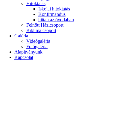
Hitoktatás
Iskolai hitoktatás
Konfirmandus
hittan az óvodában
Felnőtt Házicsoport
Biblima csoport
Galéria
Videógaléria
Fotógaléria
Alapítványunk
Kapcsolat