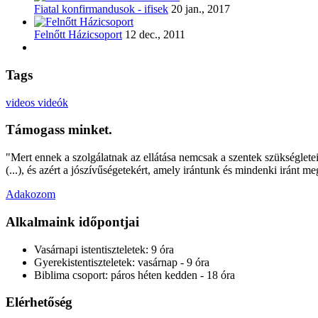
Fiatal konfirmandusok - ifisek
20 jan., 2017
Felnőtt Házicsoport
12 dec., 2011
Tags
videos
videók
Támogass minket.
"Mert ennek a szolgálatnak az ellátása nemcsak a szentek szükségleteit 
(...), és azért a jószívűségetekért, amely irántunk és mindenki iránt m
Adakozom
Alkalmaink időpontjai
Vasárnapi istentiszteletek:
9 óra
Gyerekistentiszteletek:
vasárnap - 9 óra
Biblima csoport:
páros héten kedden - 18 óra
Elérhetőség