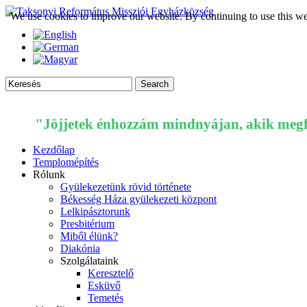
We use cookies to improve our website. By continuing to use this we
"Jöjjetek énhozzám mindnyájan, akik megfá
Kezdőlap
Templomépítés
Rólunk
Gyülekezetünk rövid története
Békesség Háza gyülekezeti központ
Lelkipásztorunk
Presbitérium
Miből élünk?
Diakónia
Szolgálataink
Keresztelő
Esküvő
Temetés