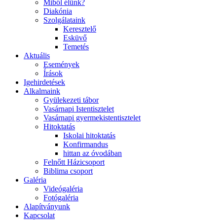
Miből élünk?
Diakónia
Szolgálataink
Keresztelő
Esküvő
Temetés
Aktuális
Események
Írások
Igehirdetések
Alkalmaink
Gyülekezeti tábor
Vasárnapi Istentisztelet
Vasárnapi gyermekistentisztelet
Hitoktatás
Iskolai hitoktatás
Konfirmandus
hittan az óvodában
Felnőtt Házicsoport
Biblima csoport
Galéria
Videógaléria
Fotógaléria
Alapítványunk
Kapcsolat