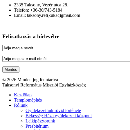
2335 Taksony, Vezér utca 28.
Telefon: +36-30/743-5184
Email: taksony.ref(kukac)gmail.com
Feliratkozás a hírlevélre
© 2026 Minden jog fenntartva
Taksonyi Református Missziói Egyházközség
Kezdőlap
Templomépítés
Rólunk
Gyülekezetünk rövid története
Békesség Háza gyülekezeti központ
Lelkipásztorunk
Presbitérium