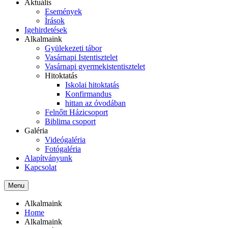
Aktuális
Események
Írások
Igehirdetések
Alkalmaink
Gyülekezeti tábor
Vasárnapi Istentisztelet
Vasárnapi gyermekistentisztelet
Hitoktatás
Iskolai hitoktatás
Konfirmandus
hittan az óvodában
Felnőtt Házicsoport
Biblima csoport
Galéria
Videógaléria
Fotógaléria
Alapítványunk
Kapcsolat
Menu
Alkalmaink
Home
Alkalmaink