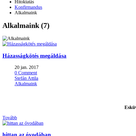
Hitoktatás
Konfirmandus
Alkalmaink
Alkalmaink (7)
Házasságkötés megáldása
20 jan. 2017
0 Comment
Stefán Attila
Alkalmaink
Esküv
Tovább
hittan az óvodában