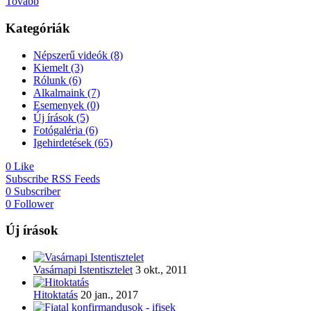
Tovább
Kategóriák
Népszerű videók
(8)
Kiemelt
(3)
Rólunk
(6)
Alkalmaink
(7)
Esemenyek
(0)
Új írások
(5)
Fotógaléria
(6)
Igehirdetések
(65)
0
Like
Subscribe
RSS Feeds
0
Subscriber
0
Follower
Új írások
Vasárnapi Istentisztelet
3 okt., 2011
Hitoktatás
20 jan., 2017